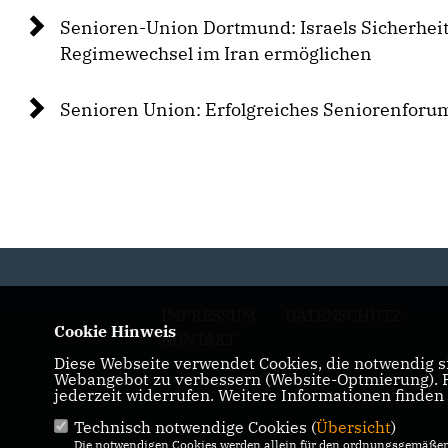
Senioren-Union Dortmund: Israels Sicherheit
Regimewechsel im Iran ermöglichen
Senioren Union: Erfolgreiches Seniorenforu
IMPRESSUM
DATENSCHUTZ
Cookie Hinweis
KONTAKT
Diese Webseite verwendet Cookies, die notwendig si
Webangebot zu verbessern (Website-Optmierung). Fü
jederzeit widerrufen. Weitere Informationen finden
Technisch notwendige Cookies (
Übersicht
)
Die notwendigen Cookies werden allein für den ordnungsgemäßen 