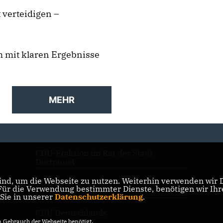
 verteidigen –
m mit klaren Ergebnisse
MEHR
CDU-Fraktion im Rat der Stadt
Dortmund
nd, um die Webseite zu nutzen. Weiterhin verwenden wir Di
CDU NRW
r die Verwendung bestimmter Dienste, benötigen wir Ihre 
 Sie in unserer
Datenschutzerklärung
.
CDU Deutschlands
Gebrauch der Webseite benötigt.