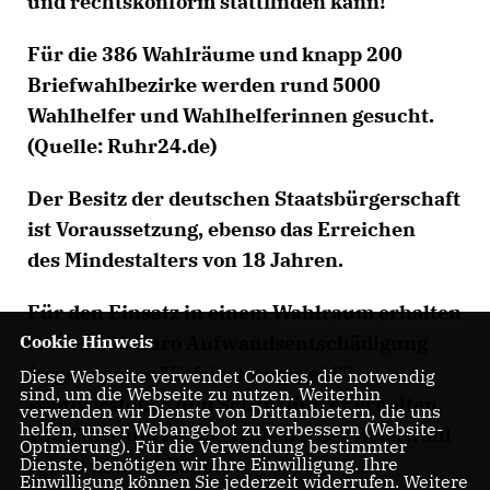
und rechtskonform stattfinden kann!
Für die 386 Wahlräume und knapp 200
Briefwahlbezirke werden rund 5000
Wahlhelfer und Wahlhelferinnen gesucht.
(Quelle: Ruhr24.de)
Der Besitz der deutschen Staatsbürgerschaft
ist Voraussetzung, ebenso das Erreichen
des Mindestalters von 18 Jahren.
Für den Einsatz in einem Wahlraum erhalten
Helfer
100 Euro Aufwandsentschädigung
Cookie Hinweis
(sogenanntes "Erfrischungsgeld").
Diese Webseite verwendet Cookies, die notwendig
sind, um die Webseite zu nutzen. Weiterhin
Wahlvorsteher und Schriftführer erhalten
verwenden wir Dienste von Drittanbietern, die uns
helfen, unser Webangebot zu verbessern (Website-
130 Euro
und für die Hilfe bei der Briefwahl
Optmierung). Für die Verwendung bestimmter
erhält man
80 Euro
.
Dienste, benötigen wir Ihre Einwilligung. Ihre
Einwilligung können Sie jederzeit widerrufen. Weitere