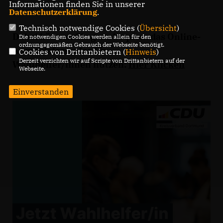
Informationen finden Sie in unserer
Datenschutzerklärung
.
Technisch notwendige Cookies (
Übersicht
)
Dabei können Sie ganz bequem das Online-
Die notwendigen Cookies werden allein für den
ordnungsgemäßen Gebrauch der Webseite benötigt.
Anmeldeformular für
Cookies von Drittanbietern (
Hinweis
)
Derzeit verzichten wir auf Scripte von Drittanbietern auf der
Wahlhelfer/innen nutzen:
Hier Klicken
Webseite.
Einverstanden