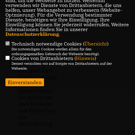
sind, um die Webseite zu nutzen. Weiterhin
verwenden wir Dienste von Drittanbietern, die uns
helfen, unser Webangebot zu verbessern (Website-
Optmierung). Für die Verwendung bestimmter
Einladung zur
Dienste, benötigen wir Ihre Einwilligung. Ihre
gemeinsamen
Einwilligung können Sie jederzeit widerrufen. Weitere
Beobachtung
Informationen finden Sie in unserer
Datenschutzerklärung
.
des Ausgangs
der
Technisch notwendige Cookies (
Übersicht
)
Bundestagswahl
Die notwendigen Cookies werden allein für den
ordnungsgemäßen Gebrauch der Webseite benötigt.
Cookies von Drittanbietern (
Hinweis
)
Besuch von
Derzeit verzichten wir auf Scripte von Drittanbietern auf der
Webseite.
Minister Karl-
Josef Laumann
Einverstanden
stärkt das
Commitment
zur Inklusion
und Teilhabe
von Menschen
mit
Behinderung