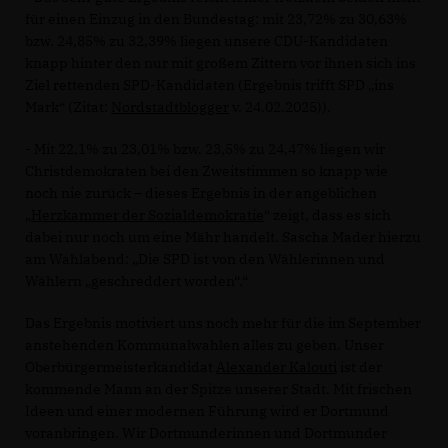
für einen Einzug in den Bundestag: mit 23,72% zu 30,63%
bzw. 24,85% zu 32,39% liegen unsere CDU-Kandidaten
knapp hinter den nur mit großem Zittern vor ihnen sich ins
Ziel rettenden SPD-Kandidaten (Ergebnis trifft SPD „ins
Mark“ (Zitat:
Nordstadtblogger
v. 24.02.2025)).
- Mit 22,1% zu 23,01% bzw. 23,5% zu 24,47% liegen wir
Christdemokraten bei den Zweitstimmen so knapp wie
noch nie zurück – dieses Ergebnis in der angeblichen
Herzkammer der Sozialdemokratie
“ zeigt, dass es sich
dabei nur noch um eine Mähr handelt. Sascha Mader hierzu
am Wahlabend: „Die SPD ist von den Wählerinnen und
Wählern „geschreddert worden“.“
Das Ergebnis motiviert uns noch mehr für die im September
anstehenden Kommunalwahlen alles zu geben. Unser
Oberbürgermeisterkandidat
Alexander Kalouti
ist der
kommende Mann an der Spitze unserer Stadt. Mit frischen
Ideen und einer modernen Führung wird er Dortmund
voranbringen. Wir Dortmunderinnen und Dortmunder