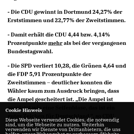
- Die CDU gewinnt in Dortmund 24,27% der
Erststimmen und 22,77% der Zweitstimmen.
- Damit erhält die CDU 4,44 bzw. 4,14%
Prozentpunkte
mehr
als bei der vergangenen
Bundestagswahl.
- Die SPD verliert 10,28, die Grünen 4,64 und
die FDP 5,91 Prozentpunkte der
Zweitstimmen – deutlicher konnten die
Wähler kaum zum Ausdruck bringen, dass
die Ampel gescheitert ist. „Die Ampel ist
zerplatzt wie eine Seifenblase, das ist ein
Cookie Hinweis
gutes Zeichen für Deutschland.“, so CDU
Diese Webseite verwendet Cookies, die notwendig
Kreisvorsitzender Sascha Mader.
sind, um die Webseite zu nutzen. Weiterhin
verwenden wir Dienste von Drittanbietern, die uns