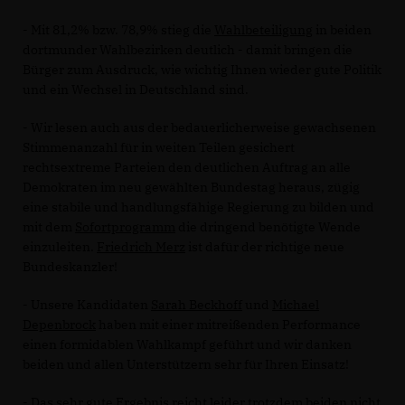
- Mit 81,2% bzw. 78,9% stieg die
Wahlbeteiligung
in beiden
dortmunder Wahlbezirken deutlich - damit bringen die
Bürger zum Ausdruck, wie wichtig Ihnen wieder gute Politik
und ein Wechsel in Deutschland sind.
- Wir lesen auch aus der bedauerlicherweise gewachsenen
Stimmenanzahl für in weiten Teilen gesichert
rechtsextreme Parteien den deutlichen Auftrag an alle
Demokraten im neu gewählten Bundestag heraus, zügig
eine stabile und handlungsfähige Regierung zu bilden und
mit dem
Sofortprogramm
die dringend benötigte Wende
einzuleiten.
Friedrich Merz
ist dafür der richtige neue
Bundeskanzler!
- Unsere Kandidaten
Sarah Beckhoff
und
Michael
Depenbrock
haben mit einer mitreißenden Performance
einen formidablen Wahlkampf geführt und wir danken
beiden und allen Unterstützern sehr für Ihren Einsatz!
- Das sehr gute Ergebnis reicht leider trotzdem beiden nicht