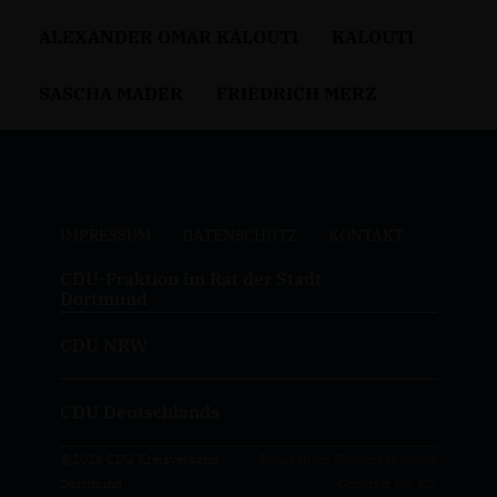
ALEXANDER OMAR KALOUTI
KALOUTI
SASCHA MADER
FRIEDRICH MERZ
IMPRESSUM
DATENSCHUTZ
KONTAKT
CDU-Fraktion im Rat der Stadt
Dortmund
CDU NRW
CDU Deutschlands
@2026 CDU Kreisverband
Realisation: Sharkness Media
Dortmund
GmbH & Co. KG