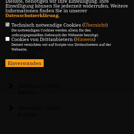
Dienste, benötigen wir Ihre Einwilligung. Ihre
Kalouti – Unser
Einwilligung können Sie jederzeit widerrufen. Weitere
Informationen finden Sie in unserer
Oberbürgermeisterkandidat
Datenschutzerklärung
.
für Dortmund!
Technisch notwendige Cookies (
Übersicht
)
Die notwendigen Cookies werden allein für den
Unser
ordnungsgemäßen Gebrauch der Webseite benötigt.
Cookies von Drittanbietern (
Hinweis
)
Oberbürgermeisterkandidat:
Derzeit verzichten wir auf Scripte von Drittanbietern auf der
Alexander
Webseite.
Kalouti
Einverstanden
Personen (2)
Alexander Omar
Kalouti
Alexander Omar
Kalouti