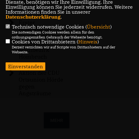
Dienste, benötigen wir Ihre Einwilligung. Ihre
Scharnhorst
Einwilligung können Sie jederzeit widerrufen. Weitere
Informationen finden Sie in unserer
Datenschutzerklärung
.
Erster
Technisch notwendige Cookies (
Übersicht
)
Hombrucher
Die notwendigen Cookies werden allein für den
Frauentreff der
ordnungsgemäßen Gebrauch der Webseite benötigt.
Cookies von Drittanbietern (
Hinweis
)
CDU im
Derzeit verzichten wir auf Scripte von Drittanbietern auf der
Stadtbezirk
Webseite.
Hombruch
Einverstanden
Aktion der CDU
Ortsunion Hörde
gegen
Angsträume
MEHR