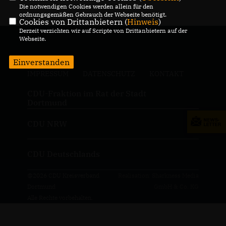
Die notwendigen Cookies werden allein für den
ordnungsgemäßen Gebrauch der Webseite benötigt.
Cookies von Drittanbietern (
Hinweis
)
Derzeit verzichten wir auf Scripte von Drittanbietern auf der
Webseite.
Einverstanden
IMPRESSUM
DATENSCHUTZ
KONTAKT
CDU-Fraktion im Rat der Stadt
Dortmund
CDU NRW
CDU Deutschlands
@2026 CDU Kreisverband
Realisation: Sharkness Media
Dortmund
GmbH & Co. KG
Alle Rechte vorbehalten.