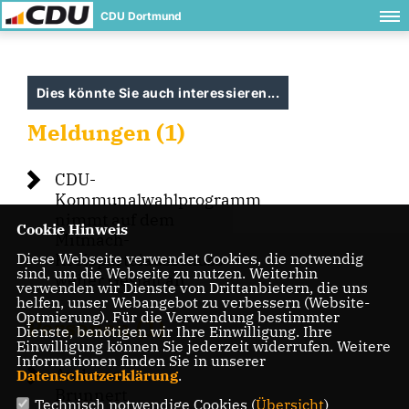
CDU Dortmund
Dies könnte Sie auch interessieren...
Meldungen (1)
CDU-
Kommunalwahlprogramm
nimmt auf dem
Cookie Hinweis
Mitmach-
Diese Webseite verwendet Cookies, die notwendig
Kreisparteiausschuss
sind, um die Webseite zu nutzen. Weiterhin
weiter Gestalt an
verwenden wir Dienste von Drittanbietern, die uns
helfen, unser Webangebot zu verbessern (Website-
Optmierung). Für die Verwendung bestimmter
Personen (1)
Dienste, benötigen wir Ihre Einwilligung. Ihre
Einwilligung können Sie jederzeit widerrufen. Weitere
Informationen finden Sie in unserer
Andreas
Datenschutzerklärung
.
Brunnert
Technisch notwendige Cookies (
Übersicht
)