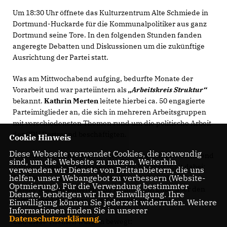
Um 18:30 Uhr öffnete das Kulturzentrum Alte Schmiede in
Dortmund-Huckarde für die Kommunalpolitiker aus ganz
Dortmund seine Tore. In den folgenden Stunden fanden
angeregte Debatten und Diskussionen um die zukünftige
Ausrichtung der Partei statt.
Was am Mittwochabend aufging, bedurfte Monate der
Vorarbeit und war parteiintern als
Arbeitskreis Struktur“
bekannt.
Kathrin Merten
leitete hierbei ca. 50 engagierte
Parteimitglieder an, die sich in mehreren Arbeitsgruppen
mit verschiedensten Themen rund um die politische Arbeit
der CDU Dortmund beschäftigten.
Cookie Hinweis
Diese Webseite verwendet Cookies, die notwendig
In sechs spannenden Vorträgen wurden am Mittwochabend
sind, um die Webseite zu nutzen. Weiterhin
dann die Ergebnisse präsentiert. Die Besonderheit dabei:
verwenden wir Dienste von Drittanbietern, die uns
helfen, unser Webangebot zu verbessern (Website-
Alle Parteimitglieder hatten die Gelegenheit über diese
Optmierung). Für die Verwendung bestimmter
Inhalte mitzudiskutieren und konnten am Ende über den
Dienste, benötigen wir Ihre Einwilligung. Ihre
Fortbestand der Ideen und Konzepte abstimmen.
Einwilligung können Sie jederzeit widerrufen. Weitere
Informationen finden Sie in unserer
Datenschutzerklärung
.
Und diese Themen wurden bewegt: