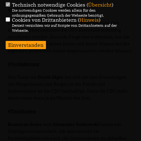
Technisch notwendige Cookies (
Übersicht
)
#Mitnehmen
Die notwendigen Cookies werden allein für den
ordnungsgemäßen Gebrauch der Webseite benötigt.
Cookies von Drittanbietern (
Hinweis
)
Das Team von
Michael Depenbrock
beschäftigte sich
Derzeit verzichten wir auf Scripte von Drittanbietern auf der
damit, welches Leitmotiv die CDU Dortmund zukünftig
Webseite.
annehmen möchte. Zentrale Frage war außerdem, wie die
eigenen Mitglieder, deren Ideen und deren Wissen bei der
Einverstanden
täglichen politischen Arbeit mitgenommen werden können.
#Veränderung
Das Team von
David Jäger
hat sich mit den Erwartungen
der Bürgerinnen und Bürger an die Politik und
insbesondere an die CDU beschäftigt. Denn die CDU steht
heute mehr denn je im Wandel der Zeit.
#Nachfragen
Kamuran Sezer
und
Alexander Golkowski
haben ein
Umfragetool entwickelt, mit dem sowohl die
Parteimitglieder als auch alle Interessierten zu aktuellen