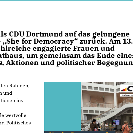
 als CDU Dortmund auf das gelungene
e
She for Democracy“
zurück. Am 13
ahlreiche engagierte Frauen und
athaus, um gemeinsam das Ende eine
s, Aktionen und politischer Begegnu
ealen Rahmen,
n und
tionen ins
le wertvolle
: Politisches