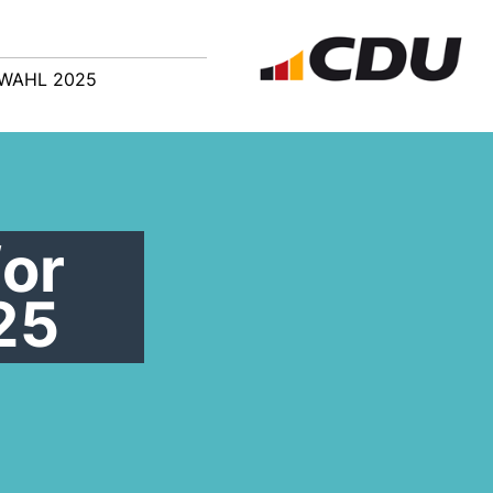
WAHL 2025
for
25