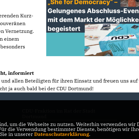
ierenden Kurz-
souveränen
ten Vernetzung.
an einem
U besonders
t, informiert
nd allen Beteiligten für ihren Einsatz und freuen uns auf 
icht ja auch bald bei der CDU Dortmund!
CDU-Fraktion im Rat der Stadt
Dortmund
nd, um die Webseite zu nutzen. Weiterhin verwenden wir Di
r die Verwendung bestimmter Dienste, benötigen wir Ihre 
CDU NRW
 Sie in unserer
Datenschutzerklärung
.