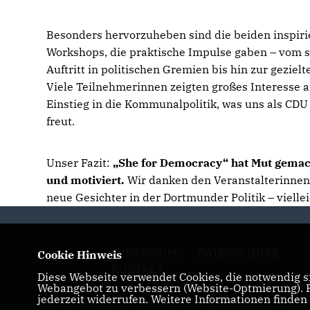
Besonders hervorzuheben sind die beiden inspir
Workshops, die praktische Impulse gaben – vom 
Auftritt in politischen Gremien bis hin zur geziel
Viele Teilnehmerinnen zeigten großes Interesse 
Einstieg in die Kommunalpolitik, was uns als CD
freut.
Unser Fazit:
She for Democracy“ hat Mut gemach
und motiviert.
Wir danken den Veranstalterinnen u
neue Gesichter in der Dortmunder Politik – vielle
IMPRESSUM
DATENSCHUTZ
Cookie Hinweis
KONTAKT
Diese Webseite verwendet Cookies, die notwendig si
Webangebot zu verbessern (Website-Optmierung). Fü
jederzeit widerrufen. Weitere Informationen finden