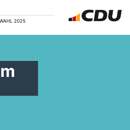
WAHL 2025
im