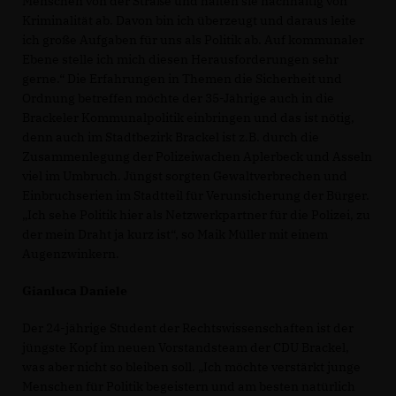
Menschen von der Straße und halten sie nachhaltig von
Kriminalität ab. Davon bin ich überzeugt und daraus leite
ich große Aufgaben für uns als Politik ab. Auf kommunaler
Ebene stelle ich mich diesen Herausforderungen sehr
gerne.“ Die Erfahrungen in Themen die Sicherheit und
Ordnung betreffen möchte der 35-Jährige auch in die
Brackeler Kommunalpolitik einbringen und das ist nötig,
denn auch im Stadtbezirk Brackel ist z.B. durch die
Zusammenlegung der Polizeiwachen Aplerbeck und Asseln
viel im Umbruch. Jüngst sorgten Gewaltverbrechen und
Einbruchserien im Stadtteil für Verunsicherung der Bürger.
Ich sehe Politik hier als Netzwerkpartner für die Polizei, zu
der mein Draht ja kurz ist“, so Maik Müller mit einem
Augenzwinkern.
Gianluca Daniele
Der 24-jährige Student der Rechtswissenschaften ist der
jüngste Kopf im neuen Vorstandsteam der CDU Brackel,
was aber nicht so bleiben soll. „Ich möchte verstärkt junge
Menschen für Politik begeistern und am besten natürlich