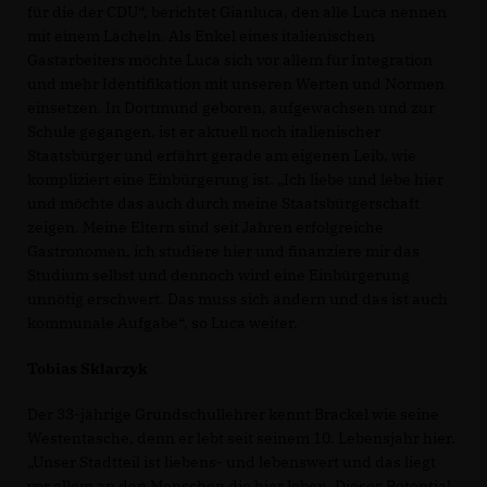
für die der CDU“, berichtet Gianluca, den alle Luca nennen
mit einem Lächeln. Als Enkel eines italienischen
Gastarbeiters möchte Luca sich vor allem für Integration
und mehr Identifikation mit unseren Werten und Normen
einsetzen. In Dortmund geboren, aufgewachsen und zur
Schule gegangen, ist er aktuell noch italienischer
Staatsbürger und erfährt gerade am eigenen Leib, wie
kompliziert eine Einbürgerung ist. „Ich liebe und lebe hier
und möchte das auch durch meine Staatsbürgerschaft
zeigen. Meine Eltern sind seit Jahren erfolgreiche
Gastronomen, ich studiere hier und finanziere mir das
Studium selbst und dennoch wird eine Einbürgerung
unnötig erschwert. Das muss sich ändern und das ist auch
kommunale Aufgabe“, so Luca weiter.
Tobias Sklarzyk
Der 33-jährige Grundschullehrer kennt Brackel wie seine
Westentasche, denn er lebt seit seinem 10. Lebensjahr hier.
Unser Stadtteil ist liebens- und lebenswert und das liegt
vor allem an den Menschen die hier leben. Dieses Potential