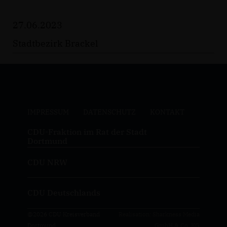
27.06.2023
Stadtbezirk Brackel
IMPRESSUM
DATENSCHUTZ
KONTAKT
CDU-Fraktion im Rat der Stadt
Dortmund
CDU NRW
CDU Deutschlands
@2026 CDU Kreisverband
Realisation: Sharkness Media
Dortmund
GmbH & Co. KG