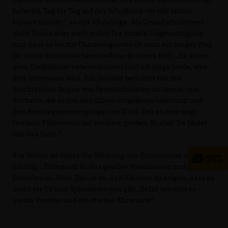
habe ich Tag für Tag auf der Schulbank vor mir sitzen:
Unsere Kinder.“, so der 33-Jährige. Als Grundschullehrer
sieht Tobias aber auch jeden Tag soziale Ungerechtigkeit
und dass es bis zur Chancengleichheit noch ein langer Weg
ist. Seine Eindrücke beschreibt er in einem Bild: „Da sitzen
zwei Erstklässler nebeneinander und ich frage beide, was
ihre Interessen sind. Ein Schüler berichtet mit mir
leuchtenden Augen von Sportaktivitäten im Verein, von
Büchern, die er von den Eltern vorgelesen bekommt und
den Sonntagsspaziergängen im Wald. Der andere sagt
trocken: Playstation mit meinem großen Bruder. Da blutet
mir das Herz.“
Für Tobias ist daher die Stärkung des Ehrenamtes vor Ort
wichtig. „Ehrenamt ist das gelebte Miteinander und gelebte
Demokratie. Mein Ziel ist es, den Kindern zu zeigen, dass es
mehr als TV und Spielekonsolen gibt. Dafür braucht es
starke Vereine und ein starkes Ehrenamt“.