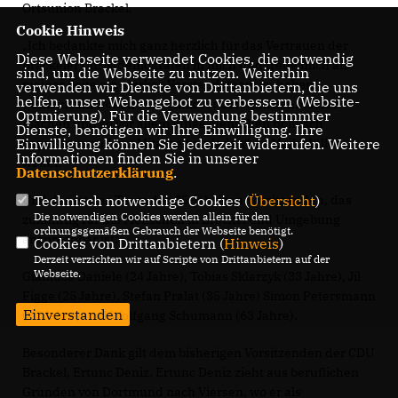
Ortsunion Brackel.
Cookie Hinweis
Ich bedankte mich ganz herzlich für das Vertrauen der
Diese Webseite verwendet Cookies, die notwendig
Brackeler Christdemokraten in mich und freue mich an
sind, um die Webseite zu nutzen. Weiterhin
meiner Seite ein starkes Vorstandsteam zu haben.
verwenden wir Dienste von Drittanbietern, die uns
helfen, unser Webangebot zu verbessern (Website-
Gemeinsam wollen wir Politik vor Ort wahrnehmbarer
Optmierung). Für die Verwendung bestimmter
machen und so vor allem junge Menschen politisch
Dienste, benötigen wir Ihre Einwilligung. Ihre
begeistern und zur Mitarbeit einladen“, so Maik Müller
Einwilligung können Sie jederzeit widerrufen. Weitere
Informationen finden Sie in unserer
weiter.
Datenschutzerklärung
.
Und das ist das Team des 35-jährigen Vorsitzenden, das
Technisch notwendige Cookies (
Übersicht
)
Die notwendigen Cookies werden allein für den
zukünftig für die Menschen in Brackel und Umgebung
ordnungsgemäßen Gebrauch der Webseite benötigt.
ansprechbar ist:
Cookies von Drittanbietern (
Hinweis
)
Derzeit verzichten wir auf Scripte von Drittanbietern auf der
Webseite.
Gianluca Daniele (24 Jahre), Tobias Sklarzyk (33 Jahre), Jil
Figge (25 Jahre), Stefan Pralat (35 Jahre) Simon Petersmann
Einverstanden
(27 Jahre) und Wolfgang Schumann (63 Jahre).
Besonderer Dank gilt dem bisherigen Vorsitzenden der CDU
Brackel, Ertunc Deniz. Ertunc Deniz zieht aus beruflichen
Gründen von Dortmund nach Viersen, wo er als