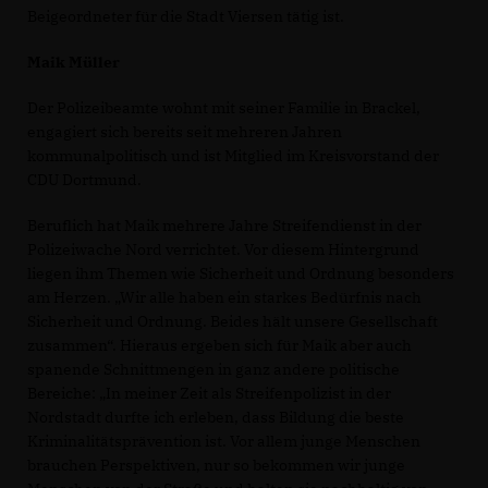
Beigeordneter für die Stadt Viersen tätig ist.
Maik Müller
Der Polizeibeamte wohnt mit seiner Familie in Brackel,
engagiert sich bereits seit mehreren Jahren
kommunalpolitisch und ist Mitglied im Kreisvorstand der
CDU Dortmund.
Beruflich hat Maik mehrere Jahre Streifendienst in der
Polizeiwache Nord verrichtet. Vor diesem Hintergrund
liegen ihm Themen wie Sicherheit und Ordnung besonders
am Herzen. „Wir alle haben ein starkes Bedürfnis nach
Sicherheit und Ordnung. Beides hält unsere Gesellschaft
zusammen“. Hieraus ergeben sich für Maik aber auch
spanende Schnittmengen in ganz andere politische
Bereiche: „In meiner Zeit als Streifenpolizist in der
Nordstadt durfte ich erleben, dass Bildung die beste
Kriminalitätsprävention ist. Vor allem junge Menschen
brauchen Perspektiven, nur so bekommen wir junge