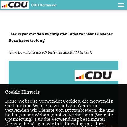
CDU Dortmund
Der Flyer mit den wichtigsten Infos zur Wahl unserer
Bezirksvertretung
(zum Download als pdf bitte auf das Bild klicken)
:
Cookie Hinweis
Diese Webseite verwendet Cookies, die notwendig
sind, um die Webseite zu nutzen. Weiterhin
verwenden wir Dienste von Drittanbietern, die uns
helfen, unser Webangebot zu verbessern (Website-
Optmierung). Für die Verwendung bestimmter
Dienste, benötigen wir Ihre Einwilligung. Ihre