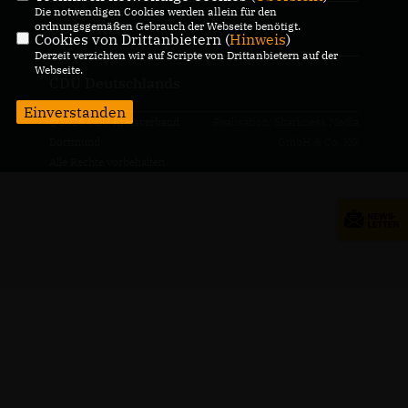
Die notwendigen Cookies werden allein für den
ordnungsgemäßen Gebrauch der Webseite benötigt.
CDU NRW
Cookies von Drittanbietern (
Hinweis
)
Derzeit verzichten wir auf Scripte von Drittanbietern auf der
Webseite.
CDU Deutschlands
Einverstanden
@2026 CDU Kreisverband
Realisation: Sharkness Media
Dortmund
GmbH & Co. KG
Alle Rechte vorbehalten.