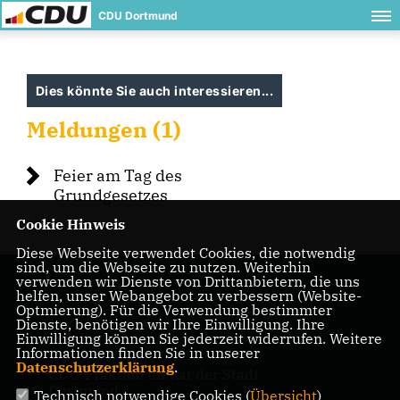
CDU Dortmund
Dies könnte Sie auch interessieren...
Meldungen (1)
Feier am Tag des
Grundgesetzes
Cookie Hinweis
Diese Webseite verwendet Cookies, die notwendig
sind, um die Webseite zu nutzen. Weiterhin
verwenden wir Dienste von Drittanbietern, die uns
helfen, unser Webangebot zu verbessern (Website-
Optmierung). Für die Verwendung bestimmter
Dienste, benötigen wir Ihre Einwilligung. Ihre
Einwilligung können Sie jederzeit widerrufen. Weitere
IMPRESSUM
DATENSCHUTZ
KONTAKT
Informationen finden Sie in unserer
Datenschutzerklärung
.
CDU-Fraktion im Rat der Stadt
Dortmund
Technisch notwendige Cookies (
Übersicht
)