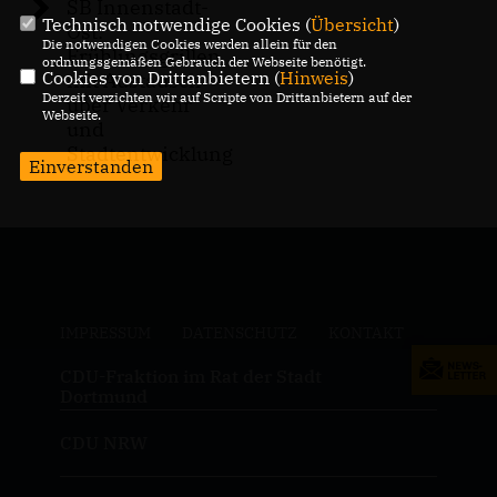
SB Innenstadt-
Technisch notwendige Cookies (
Übersicht
)
Ost:
Die notwendigen Cookies werden allein für den
Frühlingsgrillen
ordnungsgemäßen Gebrauch der Webseite benötigt.
Cookies von Drittanbietern (
Hinweis
)
mit Austausch
Derzeit verzichten wir auf Scripte von Drittanbietern auf der
über Verkehr
Webseite.
und
Stadtentwicklung
Einverstanden
IMPRESSUM
DATENSCHUTZ
KONTAKT
CDU-Fraktion im Rat der Stadt
Dortmund
CDU NRW