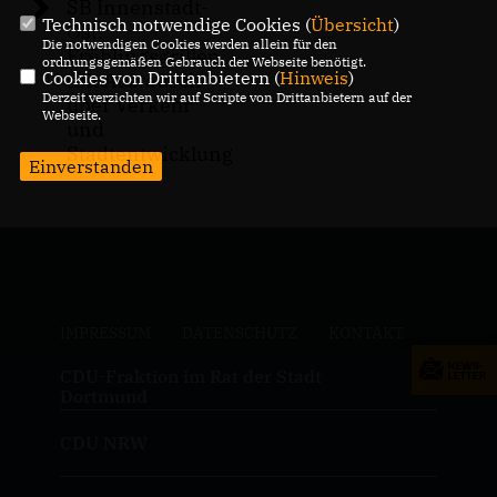
SB Innenstadt-
Technisch notwendige Cookies (
Übersicht
)
Ost:
Die notwendigen Cookies werden allein für den
Frühlingsgrillen
ordnungsgemäßen Gebrauch der Webseite benötigt.
Cookies von Drittanbietern (
Hinweis
)
mit Austausch
Derzeit verzichten wir auf Scripte von Drittanbietern auf der
über Verkehr
Webseite.
und
Stadtentwicklung
Einverstanden
IMPRESSUM
DATENSCHUTZ
KONTAKT
CDU-Fraktion im Rat der Stadt
Dortmund
CDU NRW