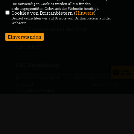
Die notwendigen Cookies werden allein für den
ordnungsgemäßen Gebrauch der Webseite benötigt.
Cookies von Drittanbietern (
Hinweis
)
IMPRESSUM
DATENSCHUTZ
KONTAKT
Derzeit verzichten wir auf Scripte von Drittanbietern auf der
Webseite.
CDU-Fraktion im Rat der Stadt
Dortmund
Einverstanden
CDU NRW
CDU Deutschlands
@2026 CDU Kreisverband
Realisation: Sharkness Media
Dortmund
GmbH & Co. KG
Alle Rechte vorbehalten.