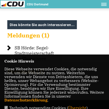
CDU Dortmund
Dies könnte Sie auch interessieren...
Meldungen (1)
SB Hörde: Segel-
Stadtmeisterschaft
am Phoenixsee
Cookie Hinweis
Diese Webseite verwendet Cookies, die notwendig
Personen (1)
sind, um die Webseite zu nutzen. Weiterhin
verwenden wir Dienste von Drittanbietern, die uns
helfen, unser Webangebot zu verbessern (Website-
Guido Schwanitz
Optmierung). Für die Verwendung bestimmter
Dienste, benötigen wir Ihre Einwilligung. Ihre
Einwilligung können Sie jederzeit widerrufen. Weitere
Informationen finden Sie in unserer
Datenschutzerklärung
.
Technisch notwendige Cookies (
Übersicht
)