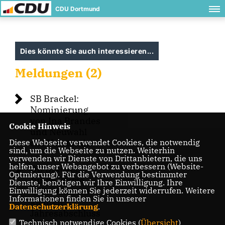
CDU Dortmund
Dies könnte Sie auch interessieren...
Meldungen (2)
SB Brackel:
Nominierung
von Ina Brandes
Cookie Hinweis
und Neuwahl
Diese Webseite verwendet Cookies, die notwendig
des Vorstands
sind, um die Webseite zu nutzen. Weiterhin
verwenden wir Dienste von Drittanbietern, die uns
helfen, unser Webangebot zu verbessern (Website-
OU Brackel:
Optmierung). Für die Verwendung bestimmter
Junge Spitze
Dienste, benötigen wir Ihre Einwilligung. Ihre
Einwilligung können Sie jederzeit widerrufen. Weitere
trifft sich zum
Informationen finden Sie in unserer
kleinen
Datenschutzerklärung
.
Jahresabschluss
Technisch notwendige Cookies (
Übersicht
)