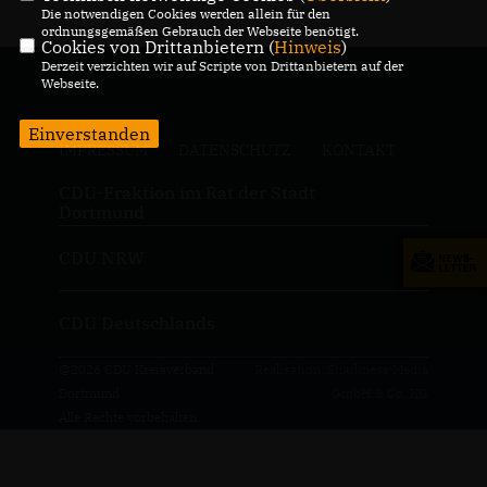
Die notwendigen Cookies werden allein für den
ordnungsgemäßen Gebrauch der Webseite benötigt.
Cookies von Drittanbietern (
Hinweis
)
Derzeit verzichten wir auf Scripte von Drittanbietern auf der
Webseite.
Einverstanden
IMPRESSUM
DATENSCHUTZ
KONTAKT
CDU-Fraktion im Rat der Stadt
Dortmund
CDU NRW
CDU Deutschlands
@2026 CDU Kreisverband
Realisation: Sharkness Media
Dortmund
GmbH & Co. KG
Alle Rechte vorbehalten.