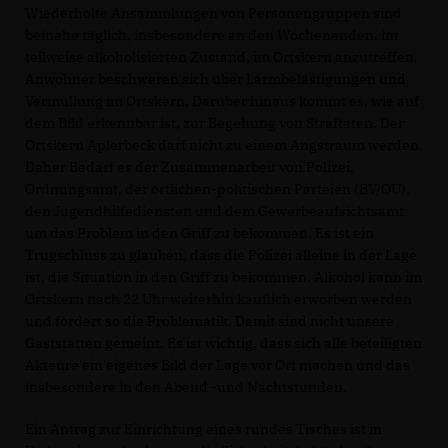
Wiederholte Ansammlungen von Personengruppen sind
beinahe täglich, insbesondere an den Wochenenden, im
teilweise alkoholisierten Zustand, im Ortskern anzutreffen.
Anwohner beschweren sich über Lärmbelästigungen und
Vermüllung im Ortskern. Darüber hinaus kommt es, wie auf
dem Bild erkennbar ist, zur Begehung von Straftaten. Der
Ortskern Aplerbeck darf nicht zu einem Angstraum werden.
Daher Bedarf es der Zusammenarbeit von Polizei,
Ordnungsamt, der örtlichen-politischen Parteien (BV/OU),
den Jugendhilfediensten und dem Gewerbeaufsichtsamt
um das Problem in den Griff zu bekommen. Es ist ein
Trugschluss zu glauben, dass die Polizei alleine in der Lage
ist, die Situation in den Griff zu bekommen. Alkohol kann im
Ortskern nach 22 Uhr weiterhin käuflich erworben werden
und fördert so die Problematik. Damit sind nicht unsere
Gaststätten gemeint. Es ist wichtig, dass sich alle beteiligten
Akteure ein eigenes Bild der Lage vor Ort machen und das
insbesondere in den Abend -und Nachtstunden.
Ein Antrag zur Einrichtung eines rundes Tisches ist in