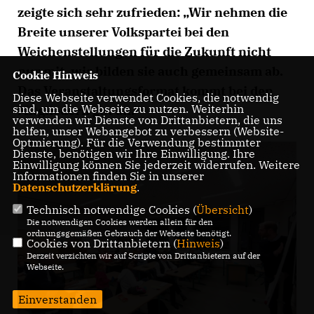
zeigte sich sehr zufrieden: „Wir nehmen die
Breite unserer Volkspartei bei den
Weichenstellungen für die Zukunft nicht
nur mit, wir bilden sie auch gemeinsam ab.
Cookie Hinweis
Das Veranstaltungsformat kommt bei den
Diese Webseite verwendet Cookies, die notwendig
sind, um die Webseite zu nutzen. Weiterhin
Mitgliedern gut an.“
verwenden wir Dienste von Drittanbietern, die uns
helfen, unser Webangebot zu verbessern (Website-
Optmierung). Für die Verwendung bestimmter
Dienste, benötigen wir Ihre Einwilligung. Ihre
Einwilligung können Sie jederzeit widerrufen. Weitere
Informationen finden Sie in unserer
Datenschutzerklärung
.
Technisch notwendige Cookies (
Übersicht
)
Die notwendigen Cookies werden allein für den
ordnungsgemäßen Gebrauch der Webseite benötigt.
Cookies von Drittanbietern (
Hinweis
)
Derzeit verzichten wir auf Scripte von Drittanbietern auf der
Webseite.
Einverstanden