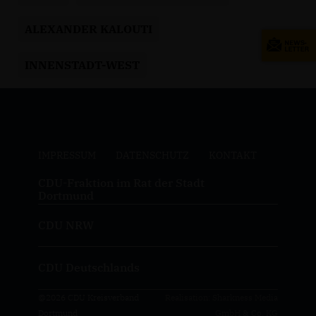
ALEXANDER KALOUTI
INNENSTADT-WEST
IMPRESSUM
DATENSCHUTZ
KONTAKT
CDU-Fraktion im Rat der Stadt
Dortmund
CDU NRW
CDU Deutschlands
@2026 CDU Kreisverband
Realisation: Sharkness Media
Dortmund
GmbH & Co. KG