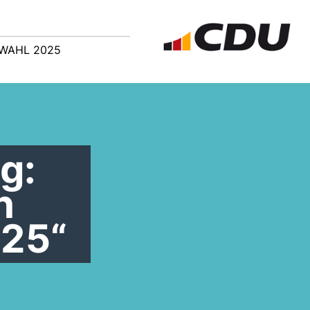
WAHL 2025
g:
h
025“