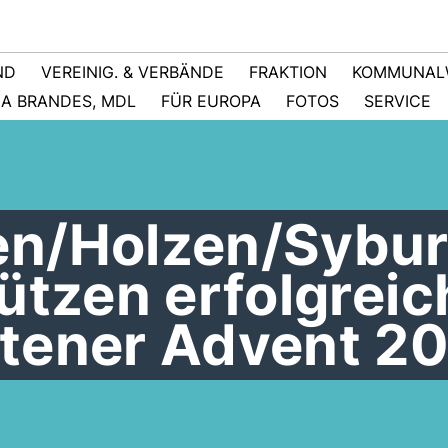
ND
VEREINIG. & VERBÄNDE
FRAKTION
KOMMUNAL
NA BRANDES, MDL
FÜR EUROPA
FOTOS
SERVICE
n/Holzen/Sybur
ützen erfolgreic
tener Advent 2