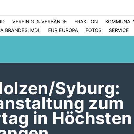
ND
VEREINIG. & VERBÄNDE
FRAKTION
KOMMUNAL
NA BRANDES, MDL
FÜR EUROPA
FOTOS
SERVICE
olzen/Syburg:
nstaltung zum
rtag in Höchsten
gangen