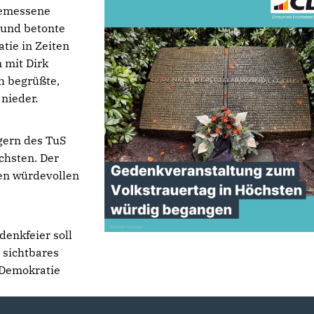
gemessene
 und betonte
tie in Zeiten
 mit Dirk
h begrüßte,
nieder.
gern des TuS
chsten. Der
en würdevollen
denkfeier soll
 sichtbares
 Demokratie