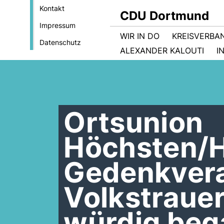
Kontakt
CDU Dortmund
Impressum
WIR IN DO
KREISVERBA
Datenschutz
ALEXANDER KALOUTI
I
Ortsunion
Höchsten/H
Gedenkvera
Volkstraue
würdig be