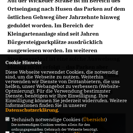
Auf der Wickeder Straße ist im Bereich des
Ortseingang nach Husen das Parken auf dem
östlichen Gehweg über Jahrzehnte hinweg
geduldet worden. Im Bereich der
Kleingartenanlage sind seit Jahren
Bürgersteigparkplätze ausdrücklich
ausgewiesen worden. Im weiteren
Straßenverlauf ist eine solche Ausweisung
Cookie Hinweis
bislang nicht erfolgt – das Parken aber
Diese Webseite verwendet Cookies, die notwendig
unbeanstandet geduldet worden. Nun sind
sind, um die Webseite zu nutzen. Weiterhin
verwenden wir Dienste von Drittanbietern, die uns
jedoch dort abgestellte Fahrzeuge mit
helfen, unser Webangebot zu verbessern (Website-
Optmierung). Für die Verwendung bestimmter
Ordnungswidrigkeitenanzeigen verfolgt
Dienste, benötigen wir Ihre Einwilligung. Ihre
worden.
Einwilligung können Sie jederzeit widerrufen. Weitere
Informationen finden Sie in unserer
Datenschutzerklärung
.
Technisch notwendige Cookies (
Übersicht
)
Die notwendigen Cookies werden allein für den
ordnungsgemäßen Gebrauch der Webseite benötigt.