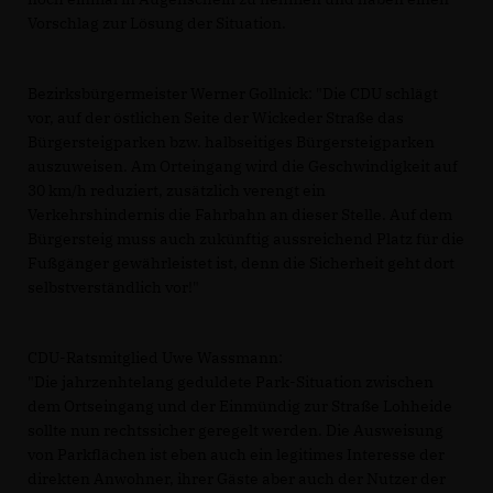
Vorschlag zur Lösung der Situation.
Bezirksbürgermeister Werner Gollnick: "Die CDU schlägt
vor, auf der östlichen Seite der Wickeder Straße das
Bürgersteigparken bzw. halbseitiges Bürgersteigparken
auszuweisen. Am Orteingang wird die Geschwindigkeit auf
30 km/h reduziert, zusätzlich verengt ein
Verkehrshindernis die Fahrbahn an dieser Stelle. Auf dem
Bürgersteig muss auch zukünftig aussreichend Platz für die
Fußgänger gewährleistet ist, denn die Sicherheit geht dort
selbstverständlich vor!"
CDU-Ratsmitglied Uwe Wassmann:
"Die jahrzenhtelang geduldete Park-Situation zwischen
dem Ortseingang und der Einmündig zur Straße Lohheide
sollte nun rechtssicher geregelt werden. Die Ausweisung
von Parkflächen ist eben auch ein legitimes Interesse der
direkten Anwohner, ihrer Gäste aber auch der Nutzer der