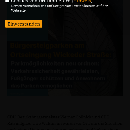
Cookies von Drittanbietern (
Hinweis
)
Derzeit verzichten wir auf Scripte von Drittanbietern auf der
Webseite.
Einverstanden
CDU-Bezirksbürgermeister Werner Gollnick und CDU-
Ratsmitglied Uwe Waßmann waren vor Ort, um die Situation
noch einmal in Augenschein zu nehmen und haben einen