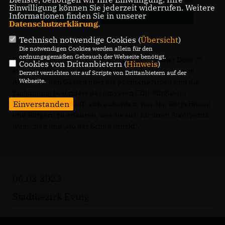
Einwilligung können Sie jederzeit widerrufen. Weitere
Informationen finden Sie in unserer
Datenschutzerklärung
.
Technisch notwendige Cookies (
Übersicht
)
Die notwendigen Cookies werden allein für den
ordnungsgemäßen Gebrauch der Webseite benötigt.
Das Treffen findet im Hotel Onkel Walter, Rauher Dorn 27,
Cookies von Drittanbietern (
Hinweis
)
statt. Der Vorstand des Stadtbezirks möchte an diesem
Derzeit verzichten wir auf Scripte von Drittanbietern auf der
Webseite.
Abend mit den Gästen über die politische Arbeit und die
Einbindung besonders der jüngeren CDU-Mitglieder
Einverstanden
diskutieren. Er erhofft sich außerdem von den Bürgerinnen
und Bürgern zu erfahren, was sie sich für ihren Stadtbezirk
wünschen und „wo der Schuh drückt“.
06.02.2023
Stadtbezirk Eving