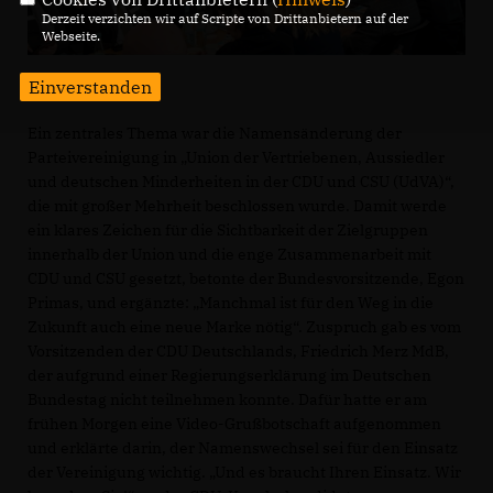
Derzeit verzichten wir auf Scripte von Drittanbietern auf der
Webseite.
Einverstanden
Ein zentrales Thema war die Namensänderung der
Parteivereinigung in „Union der Vertriebenen, Aussiedler
und deutschen Minderheiten in der CDU und CSU (UdVA)“,
die mit großer Mehrheit beschlossen wurde. Damit werde
ein klares Zeichen für die Sichtbarkeit der Zielgruppen
innerhalb der Union und die enge Zusammenarbeit mit
CDU und CSU gesetzt, betonte der Bundesvorsitzende, Egon
Primas, und ergänzte: „Manchmal ist für den Weg in die
Zukunft auch eine neue Marke nötig“. Zuspruch gab es vom
Vorsitzenden der CDU Deutschlands, Friedrich Merz MdB,
der aufgrund einer Regierungserklärung im Deutschen
Bundestag nicht teilnehmen konnte. Dafür hatte er am
frühen Morgen eine Video-Grußbotschaft aufgenommen
und erklärte darin, der Namenswechsel sei für den Einsatz
der Vereinigung wichtig. „Und es braucht Ihren Einsatz. Wir