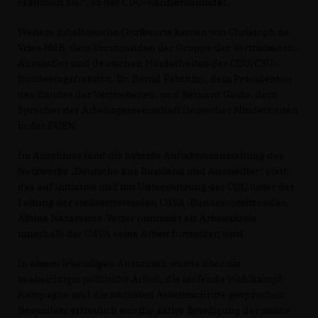
brauchen Sie!“, so der CDU-Kanzlerkandidat.
Weitere inhaltsreiche Grußworte kamen von Christoph de
Vries MdB, dem Vorsitzenden der Gruppe der Vertriebenen,
Aussiedler und deutschen Minderheiten der CDU/CSU-
Bundestagsfraktion, Dr. Bernd Fabritius, dem Präsidenten
des Bundes der Vertriebenen, und Bernard Gaida, dem
Sprecher der Arbeitsgemeinschaft Deutscher Minderheiten
in der FUEN.
Im Anschluss fand die hybride Auftaktveranstaltung des
Netzwerks „Deutsche aus Russland und Aussiedler“ statt,
das auf Initiative und mit Unterstützung der CDU unter der
Leitung der stellvertretenden UdVA-Bundesvorsitzenden
Albina Nazarenus-Vetter nunmehr als Arbeitskreis
innerhalb der UdVA seine Arbeit fortsetzen wird.
In einem lebendigen Austausch wurde über die
beabsichtigte politische Arbeit, die laufende Wahlkampf-
Kampagne und die nächsten Arbeitsschritte gesprochen.
Besonders erfreulich war die aktive Beteiligung der online