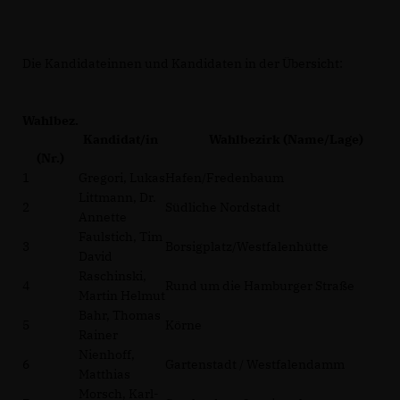
Die Kandidateinnen und Kandidaten in der Übersicht:
Wahlbez.
Kandidat/in
Wahlbezirk (Name/Lage)
(Nr.)
1
Gregori, Lukas
Hafen/Fredenbaum
Littmann, Dr.
2
Südliche Nordstadt
Annette
Faulstich, Tim
3
Borsigplatz/Westfalenhütte
David
Raschinski,
4
Rund um die Hamburger Straße
Martin Helmut
Bahr, Thomas
5
Körne
Rainer
Nienhoff,
6
Gartenstadt / Westfalendamm
Matthias
Morsch, Karl-