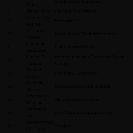
7
Saarlandstraßenviertel
Heinz
8
Tigges, Jörg
City und Klinikviertel
Creon-Tigges,
9
Kreuzviertel
Gesche
Wiczoreck,
10
Rund um die Rheinische Straße
Michael
Scheiper,
11
Lindenhorst/Deusen
Alexander
Seifert, Dr.
Kemminghausen/Obereving/Derne
12
Mathias
(Eving)
Buchloh,
13
Brechten/Holthausen
André
Gollnick,
14
Derne/Lanstrop/Kirchderne
Werner
Offermann,
15
Alt-Scharnhost/Grevel
Thomas
Waßmann,
16
Kurl/Husen/Scharnhorst-Ost
Uwe
Barrenbrügge,
17
Wambel
Christian