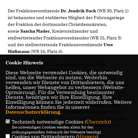
Der Fraktionsvorsitzende
Dr. Jendrik Suck
(WB 30, Platz 1)
ist bekanntes und etabliertes Mitglied der Führungsriege
der Fraktion der dortmunder Christdemokraten,
sowie
Sascha Mader
, Kreisvorsitzender und
stellvertretender Fraktionsvorsitzender (WB 25, Platz 3)
und der stellvertretende Fraktionsvorsitzende
Uwe
Waßmann
(WB 16, Platz 4).
Cookie Hinweis
Auch die amtierende Bürgermeisterin
Ute Mais
(Bürgermeisterin, WB 23, Platz 2) gehörten zu den
Diese Webseite verwendet Cookies, die notwendig
sind, um die Webseite zu nutzen. Weiterhin
erfahrenen Ratskandidaten und tritt wieder in
verwenden wir Dienste von Drittanbietern, die uns
Sölde/Sölderholz/Lichtendorf an. Weitere bekannte Namen
helfen, unser Webangebot zu verbessern (Website-
wie
Uwe Wallrabe
(WB 37, Platz 6) ,
Thomas Bahr
(WB 5),
Optmierung). Für die Verwendung bestimmter
Dienste, benötigen wir Ihre Einwilligung. Ihre
Matthias Nienhoff
(WB 6),
André Buchloh
(WB 13),
Einwilligung können Sie jederzeit widerrufen. Weitere
Christian Barrenbrügge
(WB 17),
Ina Polomski-Tölle
(WB
Informationen finden Sie in unserer
Datenschutzerklärung
.
26),
Annette Becker
(WB 34),
Dr. Eva-Maria Goll
(WB 27)
und die ehemalige CDU-Oberbürgermeisterkandidatin
Dr.
Technisch notwendige Cookies (
Übersicht
)
Annette Littmann
(WB 2) wurden von den wählenden
Die notwendigen Cookies werden allein für den
Vertretern erneut ins Rennen geschickt.
ordnungsgemäßen Gebrauch der Webseite benötigt.
Cookies von Drittanbietern (
Hinweis
)