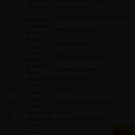
31
Wolfgang
Kleinholthausen
Prior,
32
Barop/Eichlinghofen/Menglinghausen
Maximilian
Rollwagen,
33
Marten/Oespel/Kley
Sabine
Becker,
34
Lütgendortmund
Annette
Murawski,
35
Bövinghausen/Westrich
Barbara
Bernstein,
36
Kirchlinde/Jungferntal
Britta
37
Wallrabe, Uwe
Huckarde/Rahm
Bruckhaus,
38
Dorstfeld
Annette
Batzdorff,
39
Bodelschwingh/Westerfilde
Michael
40
Martens, Jan
Nette
41
Imiolczyk, Pia
Mengede/Groppenbruch
Unland,
-
Martin