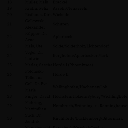
18
Müller, Maik
Brackel
19
Krahn, Felix
Asseln/Neuasseln
20
Risthaus, Dirk
Wickede
Golkowski,
21
Schüren
Alexander
Küpper, Dr.
22
Aplerbeck
Arne
23
Mais, Ute
Sölde/Sölderholz/Lichtendorf
Vogel, Dr.
24
Berghofen/Aplerbecker Mark
Ludwin
25
Mader, Sascha
Hörde I (Phoenixsee)
Polomski-
26
Hörde II
Tölle, Ina
Goll, Dr. Eva-
27
Wellinghofen/Hacheney/Loh
Maria
28
Finger, David
Höchsten/Holzen/Syburg/Wichlinghofe
Mehring,
29
Hombruch/Brünning- u. Renninghause
Maximilian
Suck, Dr.
30
Kirchhörde/Lücklemberg/Bittermark
Jendrik
Marschewski,
Persebeck/Kruckel/Groß- u.