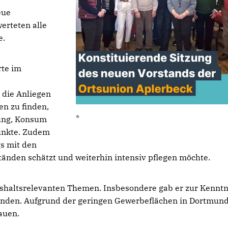
eue
werteten alle
e.
rte im
, die Anliegen
en zu finden,
*
ung, Konsum
punkte. Zudem
gs mit den
änden schätzt und weiterhin intensiv pflegen möchte.
ushaltsrelevanten Themen. Insbesondere gab er zur Kenntn
anden. Aufgrund der geringen Gewerbeflächen in Dortmun
auen.