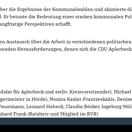
 über die Ergebnisse der Kommunalwahlen und skizzierte d
nd. Er betonte die Bedeutung einer starken kommunalen Poli
angfristige Perspektiven schafft.
en Austausch über die Arbeit in verschiedenen politischen
ehenden Herausforderungen, denen sich die CDU Aplerbeck
didat für Aplerbeck und stellv. Kreisvorsitzender), Michael
rmeister in Hörde), Monica Kasler-Frantzeskakis, Denise
Faustmann, Leonard Habeck, Claudia Böcker, Ingeborg Mild
nhard Frank (Ratsherr und Mitglied im RVR)