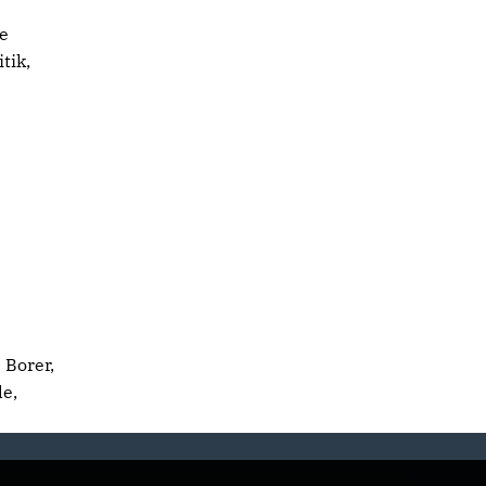
ie
tik,
 Borer,
e,