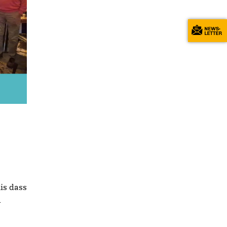
is dass
d