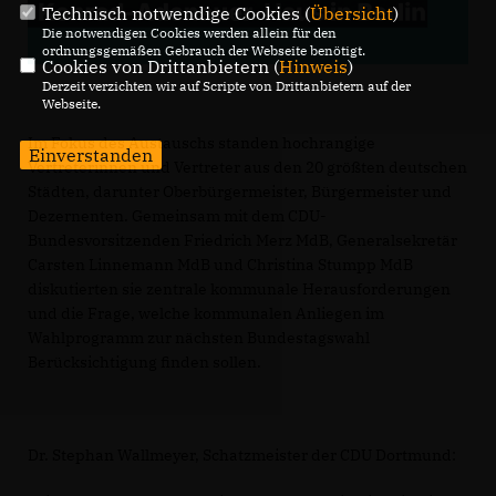
Technisch notwendige Cookies (
Übersicht
)
Die notwendigen Cookies werden allein für den
ordnungsgemäßen Gebrauch der Webseite benötigt.
Cookies von Drittanbietern (
Hinweis
)
Derzeit verzichten wir auf Scripte von Drittanbietern auf der
Webseite.
Im Fokus des Austauschs standen hochrangige
Einverstanden
Vertreterinnen und Vertreter aus den 20 größten deutschen
Städten, darunter Oberbürgermeister, Bürgermeister und
Dezernenten. Gemeinsam mit dem CDU-
Bundesvorsitzenden Friedrich Merz MdB, Generalsekretär
Carsten Linnemann MdB und Christina Stumpp MdB
diskutierten sie zentrale kommunale Herausforderungen
und die Frage, welche kommunalen Anliegen im
Wahlprogramm zur nächsten Bundestagswahl
Berücksichtigung finden sollen.
Dr. Stephan Wallmeyer, Schatzmeister der CDU Dortmund: