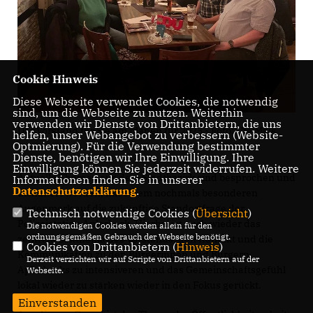
Cookie Hinweis
Diese Webseite verwendet Cookies, die notwendig
sind, um die Webseite zu nutzen. Weiterhin
verwenden wir Dienste von Drittanbietern, die uns
Der Vorstand für Sie am planen für 2023 - Foto: Ute Mais
helfen, unser Webangebot zu verbessern (Website-
Optmierung). Für die Verwendung bestimmter
Dienste, benötigen wir Ihre Einwilligung. Ihre
Einwilligung können Sie jederzeit widerrufen. Weitere
Aktuelle Themen aus dem Stadtbezirk sind besprochen und
Informationen finden Sie in unserer
Datenschutzerklärung
.
diskutiert worden, mit einem nochmals besonderen
Augenmerk auf die zukünftige Standortfrage der
Technisch notwendige Cookies (
Übersicht
)
Polizeistation Aplerbeck. Hierbei ist auch wieder das
Die notwendigen Cookies werden allein für den
ordnungsgemäßen Gebrauch der Webseite benötigt.
zentrale Leitthema des Vorstands, den Kontakt und die
Cookies von Drittanbietern (
Hinweis
)
Kommunikation zu den Bürgerinnen und Bürgern
Derzeit verzichten wir auf Scripte von Drittanbietern auf der
Aplerbecks zu intensiveren und das Gemeinschaftsgefühl
Webseite.
lokal wieder zu stärken wieder in den Fokus gerückt.
Einverstanden