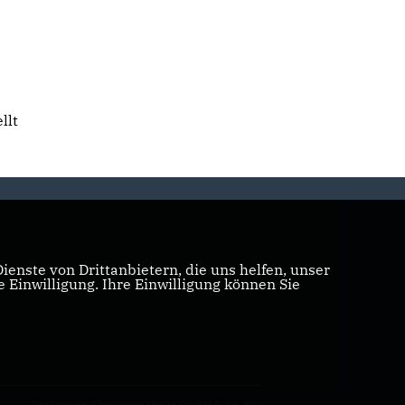
llt
enste von Drittanbietern, die uns helfen, unser
Einwilligung. Ihre Einwilligung können Sie
Realisation: Sharkness Media GmbH & Co. KG