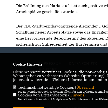
Die Eröffnung des Marktkaufs hat auch positive w
Arbeitsplätze geschaffen wurden.
Der CDU-Stadtbezirksvorsitzende Alexander J. Go
Schaffung neuer Arbeitsplätze sowie das Engageme
eine hervorragende Bereicherung des aktuellen E
sicherlich zur Zufriedenheit der Bürgerinnen und
IMPRESSUM
DATENSCHUTZ
Cookie Hinweis
KONTAKT
Diese Webseite verwendet Cookies, die notwendig si
Webangebot zu verbessern (Website-Optmierung). Fü
jederzeit widerrufen. Weitere Informationen finden
Technisch notwendige Cookies (
Übersicht
)
Die notwendigen Cookies werden allein für den ordnungsgemäßen 
Cookies von Drittanbietern (
Hinweis
)
Derzeit verzichten wir auf Scripte von Drittanbietern auf der Websei
@2026 CDU Kreisverband Dortmund