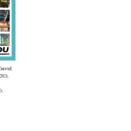
 David
DU),
).