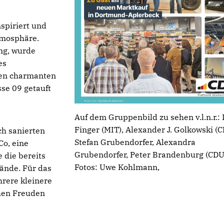
spiriert und
tmosphäre.
ung, wurde
es
inen charmanten
sse 09 getauft
Auf dem Gruppenbild zu sehen v.l.n.r.:
Finger (MIT), Alexander J. Golkowski (C
ch sanierten
Stefan Grubendorfer, Alexandra
Co, eine
Grubendorfer, Peter Brandenburg (CDU
 die bereits
Fotos: Uwe Kohlmann,
ände. Für das
hrere kleinere
chen Freuden