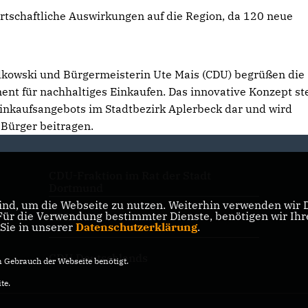
irtschaftliche Auswirkungen auf die Region, da 120 neue
lkowski und Bürgermeisterin Ute Mais (CDU) begrüßen die
nt für nachhaltiges Einkaufen. Das innovative Konzept ste
inkaufsangebots im Stadtbezirk Aplerbeck dar und wird
 Bürger beitragen.
CDU-Fraktion im Rat der Stadt
Dortmund
nd, um die Webseite zu nutzen. Weiterhin verwenden wir Di
r die Verwendung bestimmter Dienste, benötigen wir Ihre 
CDU NRW
 Sie in unserer
Datenschutzerklärung
.
CDU Deutschlands
Gebrauch der Webseite benötigt.
te.