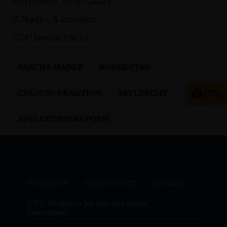
Dortmund, 03.07.2024
S.Mader, A.Brausen
CDU Deutschland
SASCHA MADER
BUNDESTAG
CDU/CSU FRAKTION
ASYLRECHT
ASYLRECHTSREFORM
IMPRESSUM
DATENSCHUTZ
KONTAKT
CDU-Fraktion im Rat der Stadt
Dortmund