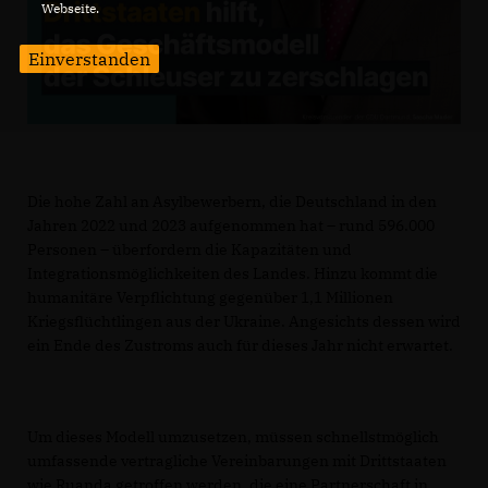
Webseite.
Einverstanden
Die hohe Zahl an Asylbewerbern, die Deutschland in den
Jahren 2022 und 2023 aufgenommen hat – rund 596.000
Personen – überfordern die Kapazitäten und
Integrationsmöglichkeiten des Landes. Hinzu kommt die
humanitäre Verpflichtung gegenüber 1,1 Millionen
Kriegsflüchtlingen aus der Ukraine. Angesichts dessen wird
ein Ende des Zustroms auch für dieses Jahr nicht erwartet.
Um dieses Modell umzusetzen, müssen schnellstmöglich
umfassende vertragliche Vereinbarungen mit Drittstaaten
wie Ruanda getroffen werden, die eine Partnerschaft in