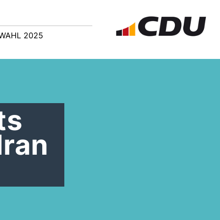
WAHL 2025
ts
dran