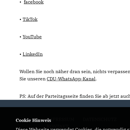
•
facebook
•
TikTok
•
YouTube
•
LinkedIn
Wollen Sie noch näher dran sein, nichts verpasse
Sie unseren
CDU-WhatsApp-Kanal
.
PS: Auf der Parteitagsseite finden Sie ab jetzt au
IMPRESSUM
DATENSCHUTZ
Cookie Hinweis
KONTAKT
Diese Webseite verwendet Cookies, die notwendig si