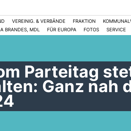
ND
VEREINIG. & VERBÄNDE
FRAKTION
KOMMUNAL
NA BRANDES, MDL
FÜR EUROPA
FOTOS
SERVICE
vom Parteitag ste
alten: Ganz nah 
24