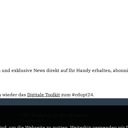
n und exklusive News direkt auf Ihr Handy erhalten, abonn
ch wieder das
Digitale Toolkit
zum #cdupt24.
CDU-Fraktion im Rat der Stadt
Dortmund
nd, um die Webseite zu nutzen. Weiterhin verwenden wir Di