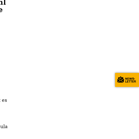
hl
e
 es
sula