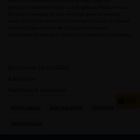
konstruktive Miteinander haben gezeigt, dass der
Austausch zwischen Politik und Bürgern in Huckarde und
Kirchlinde lebendig ist und weiterhin gestärkt werden
kann. Die CDU Huckarde freut sich darauf, auch in Zukunft
mit den Bürgern vor Ort im Dialog zu bleiben und
gemeinsam für eine gute Zukunft in Dortmund einzutreten.
Dortmund, 01.04.2024
A.Brausen
Stadtbezirk Huckarde
HUCKARDE
KIRCHLINDE
OSTERN
INFOSTAND