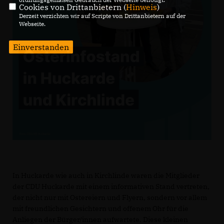
Cookies von Drittanbietern (
Hinweis
)
Derzeit verzichten wir auf Scripte von Drittanbietern auf der
Webseite.
Einverstanden
In Huckarde wie auch in Kirchlinde waren die Mitglieder
der CDU Huckarde mit einem informativen Stand vertreten,
der nicht nur mit Ostereiern und Flyern, sondern vor allem
mit freundlichen Gesichtern und offenem Ohr für die
Anliegen der Bürger/innen aufwartete. Diese kleinen