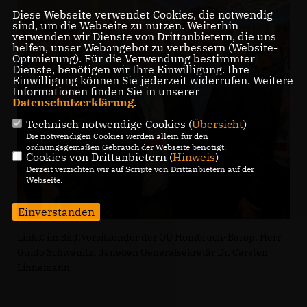
Diese Webseite verwendet Cookies, die notwendig
sind, um die Webseite zu nutzen. Weiterhin
verwenden wir Dienste von Drittanbietern, die uns
helfen, unser Webangebot zu verbessern (Website-
Optmierung). Für die Verwendung bestimmter
Dienste, benötigen wir Ihre Einwilligung. Ihre
Einwilligung können Sie jederzeit widerrufen. Weitere
Informationen finden Sie in unserer
Datenschutzerklärung
.
Technisch notwendige Cookies (
Übersicht
)
Die notwendigen Cookies werden allein für den
ordnungsgemäßen Gebrauch der Webseite benötigt.
Cookies von Drittanbietern (
Hinweis
)
Derzeit verzichten wir auf Scripte von Drittanbietern auf der
Webseite.
Einverstanden
Links: im Bild:Vorsitzender der OU Hombruch-Barop, Herr
Guido Schwanitz, daneben Generalsekretär Dr. Carsten
Linnemann