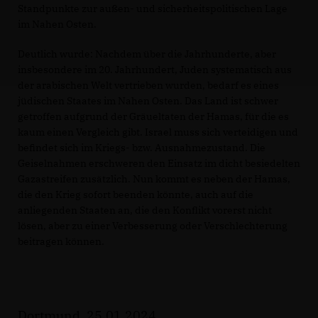
Standpunkte zur außen- und sicherheitspolitischen Lage
im Nahen Osten.
Deutlich wurde: Nachdem über die Jahrhunderte, aber
insbesondere im 20. Jahrhundert, Juden systematisch aus
der arabischen Welt vertrieben wurden, bedarf es eines
jüdischen Staates im Nahen Osten. Das Land ist schwer
getroffen aufgrund der Gräueltaten der Hamas, für die es
kaum einen Vergleich gibt. Israel muss sich verteidigen und
befindet sich im Kriegs- bzw. Ausnahmezustand. Die
Geiselnahmen erschweren den Einsatz im dicht besiedelten
Gazastreifen zusätzlich. Nun kommt es neben der Hamas,
die den Krieg sofort beenden könnte, auch auf die
anliegenden Staaten an, die den Konflikt vorerst nicht
lösen, aber zu einer Verbesserung oder Verschlechterung
beitragen können.
Dortmund, 25.01.2024