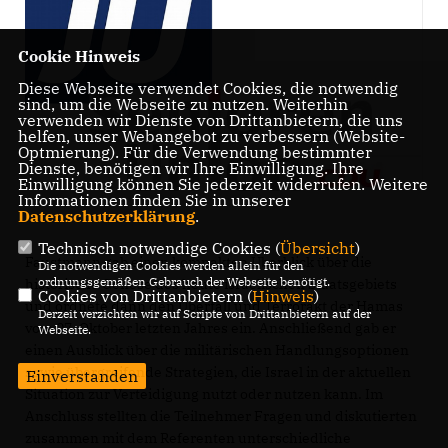
Cookie Hinweis
Diese Webseite verwendet Cookies, die notwendig
sind, um die Webseite zu nutzen. Weiterhin
verwenden wir Dienste von Drittanbietern, die uns
helfen, unser Webangebot zu verbessern (Website-
Optmierung). Für die Verwendung bestimmter
Dienste, benötigen wir Ihre Einwilligung. Ihre
Einwilligung können Sie jederzeit widerrufen. Weitere
Informationen finden Sie in unserer
Datenschutzerklärung
.
Technisch notwendige Cookies (
Übersicht
)
Faustmann gab einen kompakten Überblick über die
Die notwendigen Cookies werden allein für den
ordnungsgemäßen Gebrauch der Webseite benötigt.
historische Genese des heute israelischen Staatsgebiets
Cookies von Drittanbietern (
Hinweis
)
und ordnete dann den Überfall und Terrorakt der Hamas
Derzeit verzichten wir auf Scripte von Drittanbietern auf der
vom 07. Oktober letzten Jahres ein. Anschließend gab er
Webseite.
einen Ausblick über die militärischen Handlungsoptionen
sowie übergreifende Strategien, die Israel in der aktuellen
Einverstanden
Situation zur Verteidigung nutzt oder nutzen kann. Im
Anschluss stellten die Teilnehmer Fragen und diskutierten
zusammen mit dem Referenten unterschiedliche