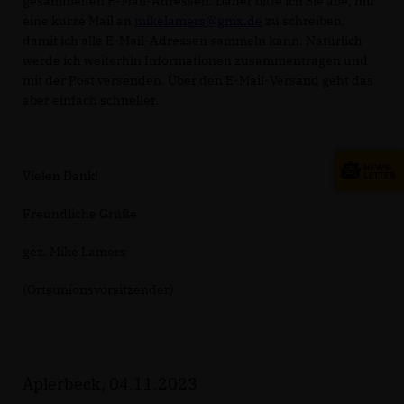
gesammelten E-Mail-Adressen. Daher bitte ich Sie alle, mir
eine kurze Mail an
mikelamers@gmx.de
zu schreiben,
damit ich alle E-Mail-Adressen sammeln kann. Natürlich
werde ich weiterhin Informationen zusammentragen und
mit der Post versenden. Über den E-Mail-Versand geht das
aber einfach schneller.
Vielen Dank!
Freundliche Grüße
gez. Mike Lamers
(Ortsunionsvorsitzender)
Aplerbeck, 04.11.2023