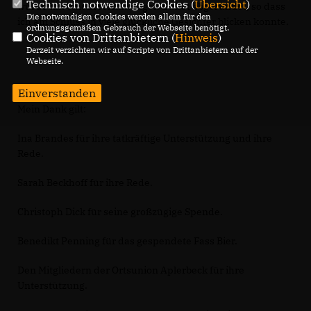
Technisch notwendige Cookies (
Übersicht
)
wurde mit einem reichhaltigen Buffet abgerundet, so dass
Die notwendigen Cookies werden allein für den
ich am Schluss in viele glückliche Gesichter blicken konnte.
ordnungsgemäßen Gebrauch der Webseite benötigt.
Cookies von Drittanbietern (
Hinweis
)
Derzeit verzichten wir auf Scripte von Drittanbietern auf der
Webseite.
Einverstanden
Mein Dank gilt:
Ina Brandes für ihre tatkräftige Unterstützung und ihre
Rede.
Sarah Beckhoff für ihre Rede.
Christoph Dick für seine großzügige Spende.
Benedikt Penning für das gespendete Fass Bier.
Den Mitgliedern der Ortsunion Aplerbeck für ihre
Unterstützung.