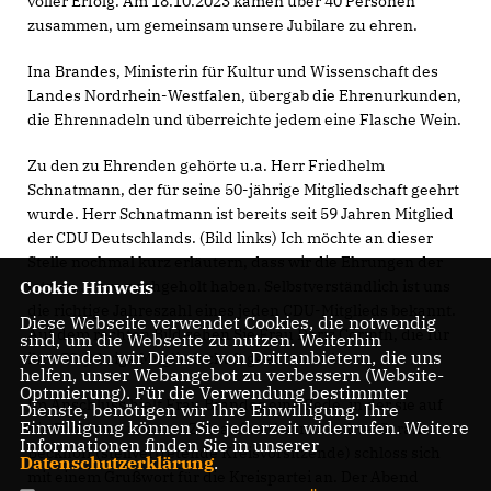
voller Erfolg. Am 18.10.2023 kamen über 40 Personen
zusammen, um gemeinsam unsere Jubilare zu ehren.
Ina Brandes, Ministerin für Kultur und Wissenschaft des
Landes Nordrhein-Westfalen, übergab die Ehrenurkunden,
die Ehrennadeln und überreichte jedem eine Flasche Wein.
Zu den zu Ehrenden gehörte u.a. Herr Friedhelm
Schnatmann, der für seine 50-jährige Mitgliedschaft geehrt
wurde. Herr Schnatmann ist bereits seit 59 Jahren Mitglied
der CDU Deutschlands. (Bild links) Ich möchte an dieser
Stelle nochmal kurz erläutern, dass wir die Ehrungen der
letzten Jahre nachgeholt haben. Selbstverständlich ist uns
Cookie Hinweis
die richtige Jahreszahl eines jeden CDU-Mitglieds bekannt.
Diese Webseite verwendet Cookies, die notwendig
Auf dem rechten Bild sehen Sie Frau Doris Corinth, die für
sind, um die Webseite zu nutzen. Weiterhin
verwenden wir Dienste von Drittanbietern, die uns
ihre 50-jährige Mitgliedschaft geehrt wurde.
helfen, unser Webangebot zu verbessern (Website-
Optmierung). Für die Verwendung bestimmter
Im Anschluss hielt Frau Brandes eine Rede, in der sie auf
Dienste, benötigen wir Ihre Einwilligung. Ihre
Einwilligung können Sie jederzeit widerrufen. Weitere
die Probleme unserer Zeit aufmerksam machte. Sarah
Informationen finden Sie in unserer
Beckhoff (stellvertretende Kreisvorsitzende) schloss sich
Datenschutzerklärung
.
mit einem Grußwort für die Kreispartei an. Der Abend