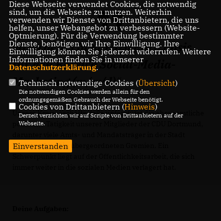
Diese Webseite verwendet Cookies, die notwendig
sind, um die Webseite zu nutzen. Weiterhin
verwenden wir Dienste von Drittanbietern, die uns
helfen, unser Webangebot zu verbessern (Website-
Optmierung). Für die Verwendung bestimmter
Dienste, benötigen wir Ihre Einwilligung. Ihre
MitarbeiterIn auf 520 Euro Basis
Einwilligung können Sie jederzeit widerrufen. Weitere
Informationen finden Sie in unserer
für den Bereich Social-Media-
Datenschutzerklärung
.
Marketing (m/w/d)
Technisch notwendige Cookies (
Übersicht
)
Die notwendigen Cookies werden allein für den
ordnungsgemäßen Gebrauch der Webseite benötigt.
Cookies von Drittanbietern (
Hinweis
)
Unsere Kreisgeschäftsstelle unterstützt die ehrenamtliche
Derzeit verzichten wir auf Scripte von Drittanbietern auf der
Webseite.
politische Tätigkeit unserer Mitglieder der CDU Dortmund,
darunter viele Amts- und Mandatsträger in der Stadt
Einverstanden
Dortmund und in übergeordneten Gremien. Ein
Schwerpunkt liegt auf der Öffentlichkeitsarbeit, die sich
immer weiter in die sozialen Medien verlagert hat.
Deine Aufgaben: