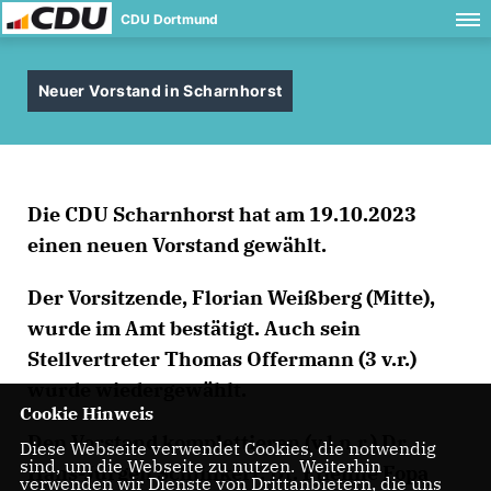
CDU Dortmund
Neuer Vorstand in Scharnhorst
Die CDU Scharnhorst hat am 19.10.2023
einen neuen Vorstand gewählt.
Der Vorsitzende, Florian Weißberg (Mitte),
wurde im Amt bestätigt. Auch sein
Stellvertreter Thomas Offermann (3 v.r.)
wurde wiedergewählt.
Cookie Hinweis
Den Vorstand komplettieren (v.l.n.r.) Dr.
Diese Webseite verwendet Cookies, die notwendig
sind, um die Webseite zu nutzen. Weiterhin
Hans-Jürgen Schlinkert, Dr. Etienne Fopa
verwenden wir Dienste von Drittanbietern, die uns