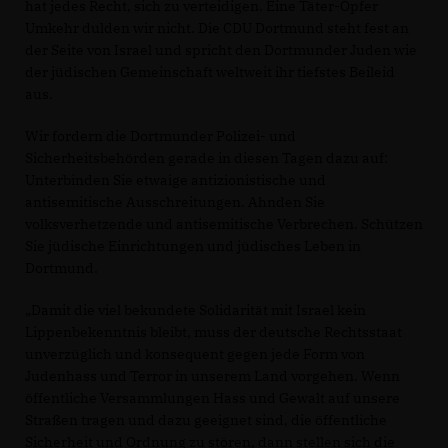
hat jedes Recht, sich zu verteidigen. Eine Täter-Opfer
Umkehr dulden wir nicht. Die CDU Dortmund steht fest an
der Seite von Israel und spricht den Dortmunder Juden wie
der jüdischen Gemeinschaft weltweit ihr tiefstes Beileid
aus.
Wir fordern die Dortmunder Polizei- und
Sicherheitsbehörden gerade in diesen Tagen dazu auf:
Unterbinden Sie etwaige antizionistische und
antisemitische Ausschreitungen. Ahnden Sie
volksverhetzende und antisemitische Verbrechen. Schützen
Sie jüdische Einrichtungen und jüdisches Leben in
Dortmund.
Damit die viel bekundete Solidarität mit Israel kein
Lippenbekenntnis bleibt, muss der deutsche Rechtsstaat
unverzüglich und konsequent gegen jede Form von
Judenhass und Terror in unserem Land vorgehen. Wenn
öffentliche Versammlungen Hass und Gewalt auf unsere
Straßen tragen und dazu geeignet sind, die öffentliche
Sicherheit und Ordnung zu stören, dann stellen sich die