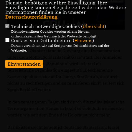
Dienste, benötigen wir Ihre Einwilligung. Ihre
Einwilligung können Sie jederzeit widerrufen. Weitere
Informationen finden Sie in unserer
Datenschutzerklärung
.
Technisch notwendige Cookies (
Übersicht
)
Die notwendigen Cookies werden allein für den
ordnungsgemäßen Gebrauch der Webseite benötigt.
Cookies von Drittanbietern (
Hinweis
)
Derzeit verzichten wir auf Scripte von Drittanbietern auf der
Webseite.
Gestern (8. Oktober) fand in Duisburg eine Demonstration
unter dem Motto „Solidarität mit Gaza“ statt. Der Anmelder
Einverstanden
der Demonstration „Samidoun“ wird in Israel als
terroristische Organisation eingestuft. „Beschämende
Szenen spielten sich auf Duisburgs Straßen ab, die durch
nichts zu rechtfertigen und zu relativieren sind“, äußert sich
Sarah Beckhoff weiter.
In den vergangenen Tagen sind durch die radikalislamische
Terrororganisation Hamas in Israel so viele Juden ermordet
worden wie seit dem Ende des Holocaust nicht mehr.
Das Existenzrecht Israels ist deutsche Staatsräson. Israel