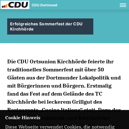
CDU Dortmund
Erfolgreiches Sommerfest der CDU
Kirchhörde
Die CDU Ortsunion Kirchhörde feierte ihr
traditionelles Sommerfest mit über 50
Gästen aus der Dortmunder Lokalpolitik und
mit Bürgerinnen und Bürgern. Erstmalig
fand das Fest auf dem Gelände des TC
Kirchhörde bei leckerem Grillgut des
Restaurants „Cucina Italiana“ statt. Dazu der
Ortsunionsvorsitzende und Kirchhörder
Cookie Hinweis
Ratsherr, Thorsten Hoffmann: „Wir hatten
Diese Webseite verwendet Cookies, die notwendig