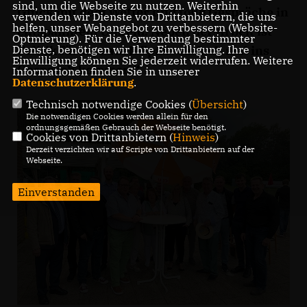
sind, um die Webseite zu nutzen. Weiterhin
Glück mit dem Wetter und tolle Gespräche in
verwenden wir Dienste von Drittanbietern, die uns
helfen, unser Webangebot zu verbessern (Website-
entspanntem Umfeld. Neben der Arbeit ist
Optmierung). Für die Verwendung bestimmter
Politik für uns auch Spaß: einfach mal ins
Dienste, benötigen wir Ihre Einwilligung. Ihre
Einwilligung können Sie jederzeit widerrufen. Weitere
Gespräch kommen.“
Informationen finden Sie in unserer
Datenschutzerklärung
.
Technisch notwendige Cookies (
Übersicht
)
Die notwendigen Cookies werden allein für den
ordnungsgemäßen Gebrauch der Webseite benötigt.
Cookies von Drittanbietern (
Hinweis
)
Derzeit verzichten wir auf Scripte von Drittanbietern auf der
Webseite.
Einverstanden