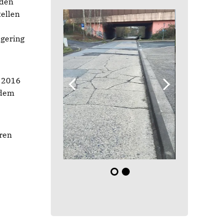
iden
ellen
 gering
l 2016
 dem
hren