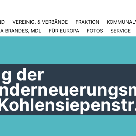
ND
VEREINIG. & VERBÄNDE
FRAKTION
KOMMUNAL
NA BRANDES, MDL
FÜR EUROPA
FOTOS
SERVICE
g der
underneuerung
Kohlensiepenstr