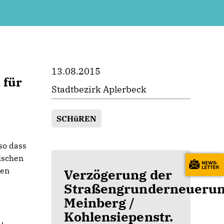
13.08.2015
 für
Stadtbezirk Aplerbeck
SCHüREN
so dass
wischen
den
Verzögerung der
Straßengrunderneuer
Meinberg /
Kohlensiepenstr.