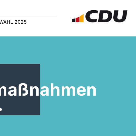
WAHL 2025
smaßnahmen
.