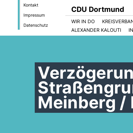
Kontakt
CDU Dortmund
Impressum
WIR IN DO
KREISVERBA
Datenschutz
ALEXANDER KALOUTI
I
Verzögerun
Straßengr
Meinberg / 