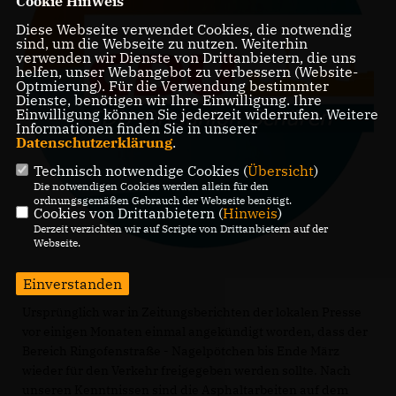
Cookie Hinweis
Diese Webseite verwendet Cookies, die notwendig
sind, um die Webseite zu nutzen. Weiterhin
verwenden wir Dienste von Drittanbietern, die uns
helfen, unser Webangebot zu verbessern (Website-
Optmierung). Für die Verwendung bestimmter
Dienste, benötigen wir Ihre Einwilligung. Ihre
Einwilligung können Sie jederzeit widerrufen. Weitere
Informationen finden Sie in unserer
Datenschutzerklärung
.
Technisch notwendige Cookies (
Übersicht
)
Die notwendigen Cookies werden allein für den
ordnungsgemäßen Gebrauch der Webseite benötigt.
Cookies von Drittanbietern (
Hinweis
)
Derzeit verzichten wir auf Scripte von Drittanbietern auf der
Webseite.
Einverstanden
Ursprünglich war in Zeitungsberichten der lokalen Presse
vor einigen Monaten einmal angekündigt worden, dass der
Bereich Ringofenstraße - Nagelpötchen bis Ende März
wieder für den Verkehr freigegeben werden sollte. Nach
unseren Kenntnissen sind die Asphaltarbeiten auf dem