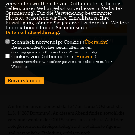
verwenden wir Dienste von Drittanbietern, die uns
helfen, unser Webangebot zu verbessern (Website-
Optmierung). Für die Verwendung bestimmter
Dienste, benötigen wir Ihre Einwilligung. Ihre
Einwilligung können Sie jederzeit widerrufen. Weitere
Informationen finden Sie in unserer
Datenschutzerklärung
.
Technisch notwendige Cookies (
Übersicht
)
Die notwendigen Cookies werden allein für den
ordnungsgemäßen Gebrauch der Webseite benötigt.
Cookies von Drittanbietern (
Hinweis
)
Derzeit verzichten wir auf Scripte von Drittanbietern auf der
Webseite.
Einverstanden
Wir treffen uns in der Gaststätte "Zur Taube", Ostkirchstr.
118, 44287 Dortmund. An diesem Abend finden sowohl die
Vorstandswahlen der CDU Schüren, als auch die Wahl der
Delegierten zum Kreisparteitag statt. Detaillierte Agenda
und persönliche Einladung erfolgen noch.