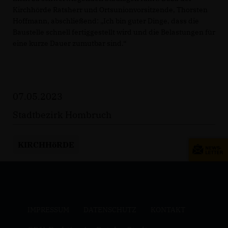
Kirchhörde Ratsherr und Ortsunionvorsitzende, Thorsten
Hoffmann, abschließend: „Ich bin guter Dinge, dass die
Baustelle schnell fertiggestellt wird und die Belastungen für
eine kurze Dauer zumutbar sind.“
07.05.2023
Stadtbezirk Hombruch
KIRCHHöRDE
IMPRESSUM
DATENSCHUTZ
KONTAKT