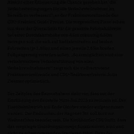
Absicht einer Erneuerung die Chance gesehen hat, die
Verkehrsbedingungen für alle Verkehrsteilnehmer im
Bereich zu verbessern“, so der Fraktionsvorsitzende der
CDU-Fraktion, Guido Preuss. Die vorgestellten Pläne sehen
vor, dass der Querschnitt für die gesamte Fahrbahnbreite
bei einer Durchfahrtshöhe von 4,5m zukünftig 6,50m
betragen soll, die sich auf Radfahrstreifen auf beiden
Fahrseiten (je 1,85m) und einen jeweils 2,65m breiten
Fußgängerweg verteilen sollen. „So ermöglichen wird eine
verkehrssichere Verkehrsführung von allen
Verkehrsteilnehmern“, zeigt sich die stellvertretene
Fraktionsvorsitzende und CDU-Bezirksvertreterin Jutta
Ziesmer optimistisch.
Der Zeitplan des Bauvorhabens sieht vor, dass mit der
Einrichtung der Baustelle Mitte Juli 2023 zu rechnen ist. Der
Eisenbahnbetrieb soll Ende Oktober wieder aufgenommen
werden. Der Endausbau der Hagener Str. soll kurz vor
Weihnachten beendet sein. Die Kirchhörder CDU hofft, dass
das vorgelegte Umleitungskonzept funktionieren wird und
nicht zu schwerwiegenden Staulagen führt. Dazu der