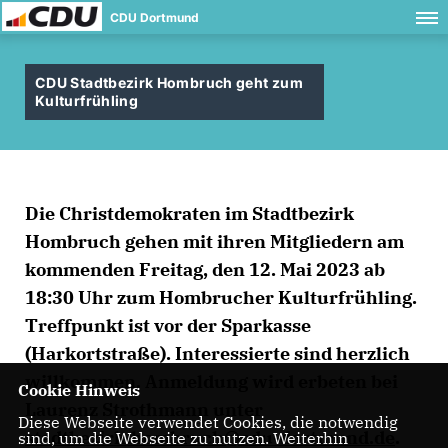
CDU Dortmund
CDU Stadtbezirk Hombruch geht zum
Kulturfrühling
Die Christdemokraten im Stadtbezirk
Hombruch gehen mit ihren Mitgliedern am
kommenden Freitag, den 12. Mai 2023 ab
18:30 Uhr zum Hombrucher Kulturfrühling.
Treffpunkt ist vor der Sparkasse
(Harkortstraße). Interessierte sind herzlich
willkommen. Anmeldung wird erbeten bei
Cookie Hinweis
Laurenz Strothmann unter
Diese Webseite verwendet Cookies, die notwendig
stadtbezirk.hombruch@cdu-dortmund.de
.
sind, um die Webseite zu nutzen. Weiterhin