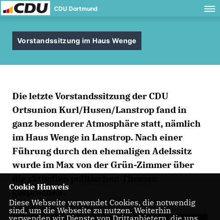
CDU Dortmund
Vorstandssitzung im Haus Wenge
Die letzte Vorstandssitzung der CDU
Ortsunion Kurl/Husen/Lanstrop fand in
ganz besonderer Atmosphäre statt, nämlich
im Haus Wenge in Lanstrop. Nach einer
Führung durch den ehemaligen Adelssitz
wurde im Max von der Grün-Zimmer über
die aktuellen politischen Themen
Cookie Hinweis
gesprochen.
Diese Webseite verwendet Cookies, die notwendig
sind, um die Webseite zu nutzen. Weiterhin
verwenden wir Dienste von Drittanbietern, die uns